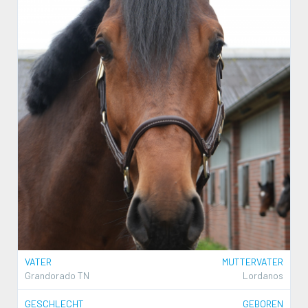
VATER
MUTTERVATER
Grandorado TN
Lordanos
GESCHLECHT
GEBOREN