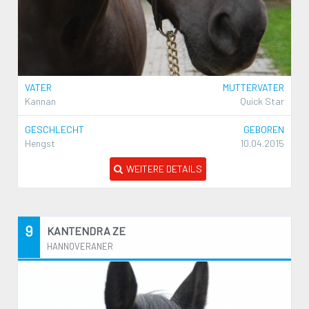
VATER
MUTTERVATER
Kannan
Quick Star
GESCHLECHT
GEBOREN
Hengst
10.04.2015
WEITERE DETAILS
9
KANTENDRA ZE
HANNOVERANER