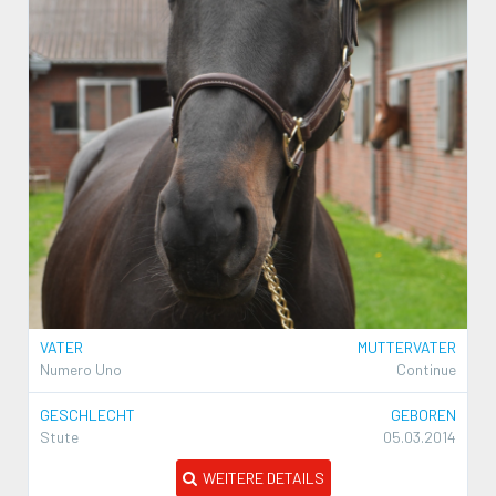
VATER
MUTTERVATER
Numero Uno
Continue
GESCHLECHT
GEBOREN
Stute
05.03.2014
WEITERE DETAILS