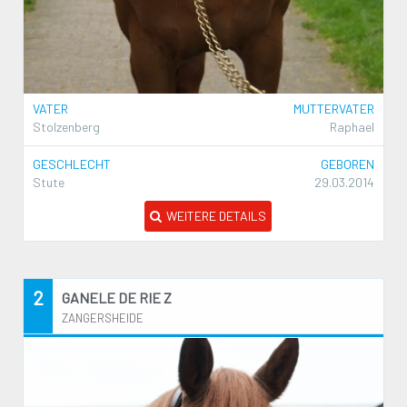
VATER
MUTTERVATER
Stolzenberg
Raphael
GESCHLECHT
GEBOREN
Stute
29.03.2014
WEITERE DETAILS
2
GANELE DE RIE Z
ZANGERSHEIDE