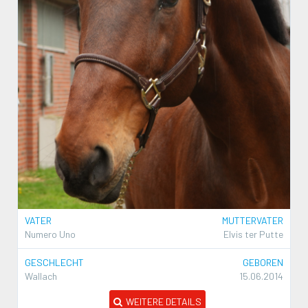
VATER
MUTTERVATER
Numero Uno
Elvis ter Putte
GESCHLECHT
GEBOREN
Wallach
15.06.2014
WEITERE DETAILS