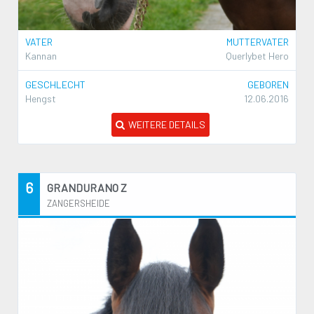
VATER
MUTTERVATER
Kannan
Querlybet Hero
GESCHLECHT
GEBOREN
Hengst
12.06.2016
WEITERE DETAILS
6
GRANDURANO Z
ZANGERSHEIDE